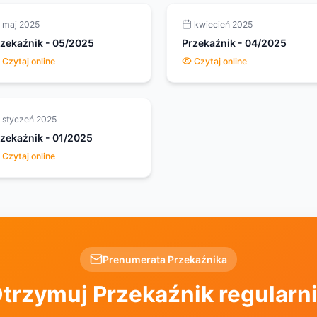
maj 2025
kwiecień 2025
rzekaźnik
-
05/2025
Przekaźnik
-
04/2025
Czytaj online
Czytaj online
styczeń 2025
rzekaźnik
-
01/2025
Czytaj online
Prenumerata Przekaźnika
trzymuj Przekaźnik regularn