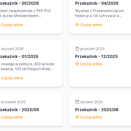
rzekaźnik
-
05/2026
Przekaźnik
-
04/2026
otest związkowców z PKP PLK
Wywiad z Przewodniczącym
A. przed Ministerstwem
Federcji o roli cyfryzacji w
frastruktury, Dzisiejszy świat i
działalności związków
Czytaj online
Czytaj online
go przemiany - info we
zawodowych, rozwój Branżowyc
tepniaku do numeru, Obchody
Centrum Umiejętności, finał
-lecia działalności Federacji
wiercenia tunelu kolejowego pod
tomayki i Telekomunikacji na
Pisarzową.
renie MOZ Warszawa. 100 lat
styczeń 2026
grudzień 2025
koleji w Gdyni. Na wczasy do Ustki.
rzekaźnik
-
01/2026
Przekaźnik
-
12/2025
nowego w polityce, 200 lat kolei
Czytaj online
 świecie, 100 lat Polskich Kolei
ństwowych. Lepsza kolei z
Czytaj online
ójmiasta do Słupska - kiedy dwa
ry przez całe Pomorza?
wrzesień 2025
sierpień 2025
rzekaźnik
-
2025/09
Przekaźnik
-
2025/08
Czytaj online
Czytaj online