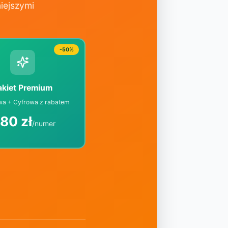
iejszymi
-50%
akiet Premium
wa + Cyfrowa z rabatem
,80 zł
/numer