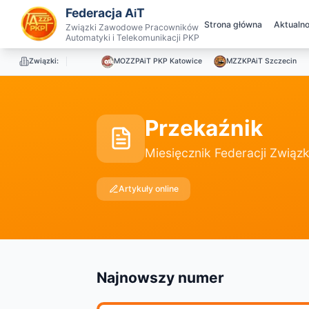
Federacja A
T
i
Strona główna
Aktualno
Związki Zawodowe Pracowników
Automatyki i Telekomunikacji PKP
Związki:
MOZZPAiT PKP Katowice
MZZKPAiT Szczecin
Przekaźnik
Miesięcznik Federacji Zwi
Artykuły online
Najnowszy numer