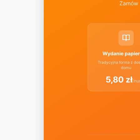
Zamów p
Wydanie papie
Tradycyjna forma z do
domu
5,80 zł
/nu