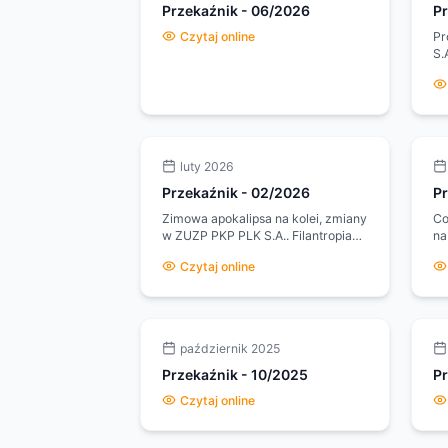
Przekaźnik
-
06/2026
P
Czytaj online
Pr
S.
In
je
ws
40
Au
te
luty 2026
Przekaźnik
-
02/2026
P
Zimowa apokalipsa na kolei, zmiany
Co 
w ZUZP PKP PLK S.A.. Filantropia
na
króla kolei żelaznej....
Pa
Czytaj online
tr
to
październik 2025
Przekaźnik
-
10/2025
P
Czytaj online