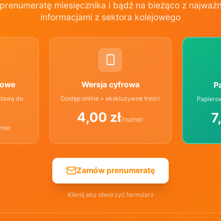
renumeratę miesięcznika i bądź na bieżąco z najważn
informacjami z sektora kolejowego
rowe
Wersja cyfrowa
P
stawą do
Dostęp online + ekskluzywne treści
Papiero
4,00 zł
7
/numer
mer
Zamów prenumeratę
Kliknij aby otworzyć formularz