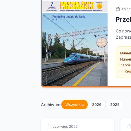
lipie
Prze
Co nowe
Zaprasz
Numer
Numery
Zapra
— Red
Archiwum:
Wszystkie
2026
2025
czerwiec 2026