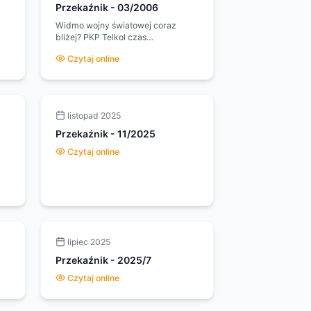
Przekaźnik
-
03/2006
Widmo wojny światowej coraz
bliżej? PKP Telkol czas
reorganizacji - kiedy nadejdzie?
Czytaj online
h
Tajemnica pochodzenia kiosków
'Ruch" rozwiązana. GSM-R blisko
coraz bliżej.
listopad 2025
Przekaźnik
-
11/2025
Czytaj online
lipiec 2025
Przekaźnik
-
2025/7
Czytaj online