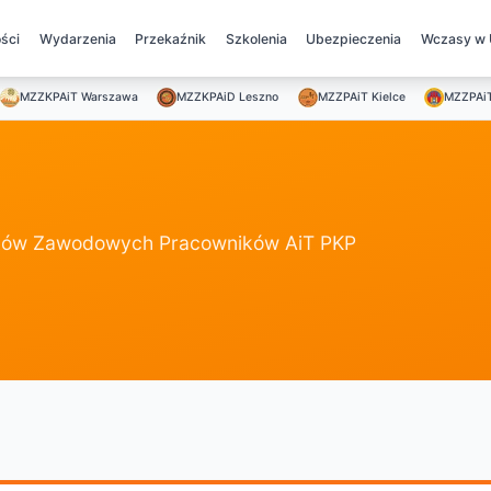
ści
Wydarzenia
Przekaźnik
Szkolenia
Ubezpieczenia
Wczasy w 
MZZKPAiT Warszawa
MZZKPAiD Leszno
MZZPAiT Kielce
MZZPAi
ązków Zawodowych Pracowników AiT PKP