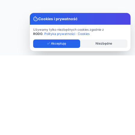
Cookies i prywatność
Używamy tylko niezbędnych cookies zgodnie z
RODO
.
Polityka prywatności
·
Cookies
✅ Akceptuję
Niezbędne
Kontakt
ul. Targowa 74
03-734 Warszawa
22 47 33 222