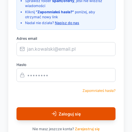
Sprawdź folder
spam/oferty
, jeśli nie widzisz
wiadomości
Kliknij
"Zapomniałeś hasła?"
poniżej, aby
otrzymać nowy link
Nadal nie działa?
Napisz do nas
Adres email
Hasło
Zapomniałeś hasła?
Zaloguj się
Nie masz jeszcze konta?
Zarejestruj się