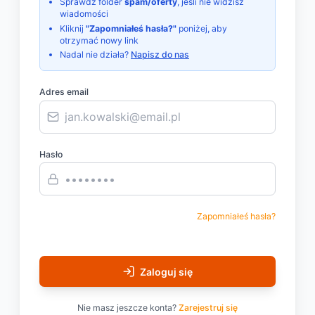
Sprawdź folder
spam/oferty
, jeśli nie widzisz
wiadomości
Kliknij
"Zapomniałeś hasła?"
poniżej, aby
otrzymać nowy link
Nadal nie działa?
Napisz do nas
Adres email
Hasło
Zapomniałeś hasła?
Zaloguj się
Nie masz jeszcze konta?
Zarejestruj się