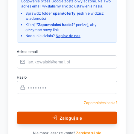
Logowanie przez Google zostało wyłączone. Na Twój
adres email wysłaliśmy link do ustawienia hasła.
Sprawdź folder
spam/oferty
, jeśli nie widzisz
wiadomości
Kliknij
"Zapomniałeś hasła?"
poniżej, aby
otrzymać nowy link
Nadal nie działa?
Napisz do nas
Adres email
Hasło
Zapomniałeś hasła?
Zaloguj się
Nie masz jeszcze konta?
Zarejestruj się