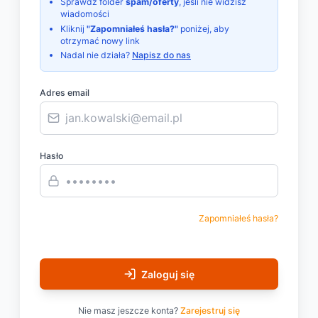
Sprawdź folder
spam/oferty
, jeśli nie widzisz
wiadomości
Kliknij
"Zapomniałeś hasła?"
poniżej, aby
otrzymać nowy link
Nadal nie działa?
Napisz do nas
Adres email
Hasło
Zapomniałeś hasła?
Zaloguj się
Nie masz jeszcze konta?
Zarejestruj się