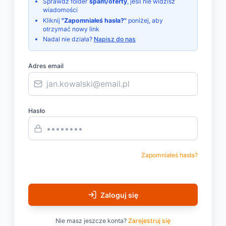
Sprawdź folder
spam/oferty
, jeśli nie widzisz
wiadomości
Kliknij
"Zapomniałeś hasła?"
poniżej, aby
otrzymać nowy link
Nadal nie działa?
Napisz do nas
Adres email
Hasło
Zapomniałeś hasła?
Zaloguj się
Nie masz jeszcze konta?
Zarejestruj się